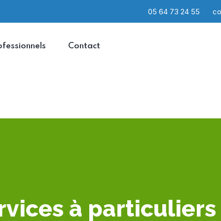
05 64 73 24 55
co
ofessionnels
Contact
vices à particuliers